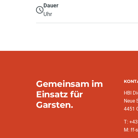
Dauer
Uhr
Gemeinsam im
KONT
Einsatz für
HBI D
Neue 
Garsten.
4451 
T: +4
M: ff-