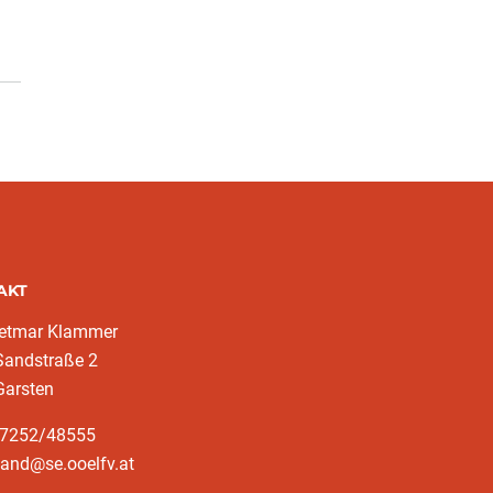
AKT
ietmar Klammer
Sandstraße 2
Garsten
37252/48555
sand@se.ooelfv.at